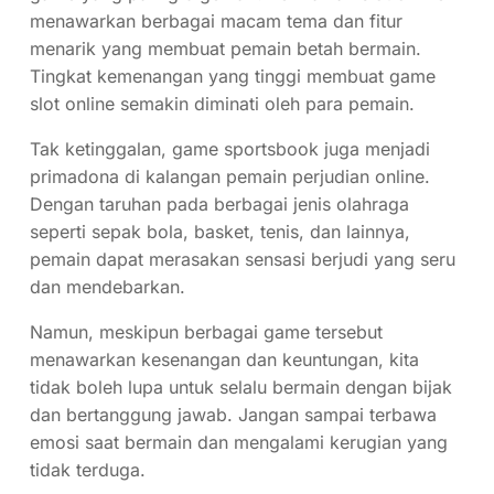
menawarkan berbagai macam tema dan fitur
menarik yang membuat pemain betah bermain.
Tingkat kemenangan yang tinggi membuat game
slot online semakin diminati oleh para pemain.
Tak ketinggalan, game sportsbook juga menjadi
primadona di kalangan pemain perjudian online.
Dengan taruhan pada berbagai jenis olahraga
seperti sepak bola, basket, tenis, dan lainnya,
pemain dapat merasakan sensasi berjudi yang seru
dan mendebarkan.
Namun, meskipun berbagai game tersebut
menawarkan kesenangan dan keuntungan, kita
tidak boleh lupa untuk selalu bermain dengan bijak
dan bertanggung jawab. Jangan sampai terbawa
emosi saat bermain dan mengalami kerugian yang
tidak terduga.