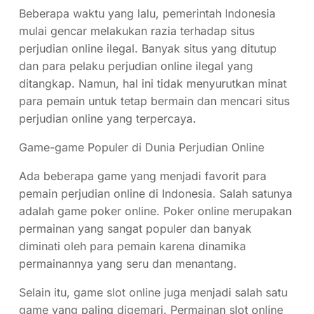
Beberapa waktu yang lalu, pemerintah Indonesia
mulai gencar melakukan razia terhadap situs
perjudian online ilegal. Banyak situs yang ditutup
dan para pelaku perjudian online ilegal yang
ditangkap. Namun, hal ini tidak menyurutkan minat
para pemain untuk tetap bermain dan mencari situs
perjudian online yang terpercaya.
Game-game Populer di Dunia Perjudian Online
Ada beberapa game yang menjadi favorit para
pemain perjudian online di Indonesia. Salah satunya
adalah game poker online. Poker online merupakan
permainan yang sangat populer dan banyak
diminati oleh para pemain karena dinamika
permainannya yang seru dan menantang.
Selain itu, game slot online juga menjadi salah satu
game yang paling digemari. Permainan slot online