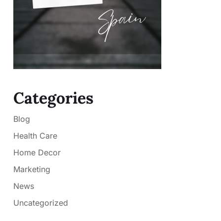
Categories
Blog
Health Care
Home Decor
Marketing
News
Uncategorized