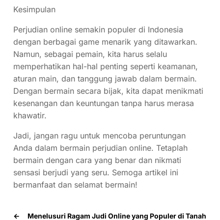
Kesimpulan
Perjudian online semakin populer di Indonesia
dengan berbagai game menarik yang ditawarkan.
Namun, sebagai pemain, kita harus selalu
memperhatikan hal-hal penting seperti keamanan,
aturan main, dan tanggung jawab dalam bermain.
Dengan bermain secara bijak, kita dapat menikmati
kesenangan dan keuntungan tanpa harus merasa
khawatir.
Jadi, jangan ragu untuk mencoba peruntungan
Anda dalam bermain perjudian online. Tetaplah
bermain dengan cara yang benar dan nikmati
sensasi berjudi yang seru. Semoga artikel ini
bermanfaat dan selamat bermain!
←
Menelusuri Ragam Judi Online yang Populer di Tanah